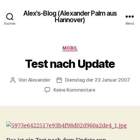
Alex's-Blog (Alexander Palm aus
Hannover)
Suchen
Menü
Kategorien
MOBIL
Test nach Update
Von
Alexander
Dienstag der 23 Januar 2007
Beitragsautor
Veröffentlichungsdatum
zu
Keine Kommentare
Test
nach
Update