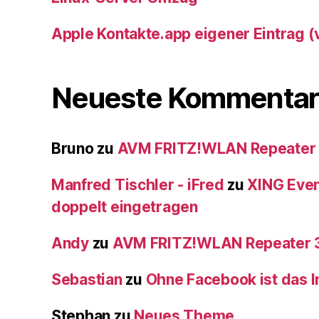
Apple Kontakte.app eigener Eintrag 
Neueste Kommentar
Bruno
zu
AVM FRITZ!WLAN Repeater
Manfred Tischler - iFred
zu
XING Event
doppelt eingetragen
Andy
zu
AVM FRITZ!WLAN Repeater 
Sebastian
zu
Ohne Facebook ist das In
Stephan
zu
Neues Theme