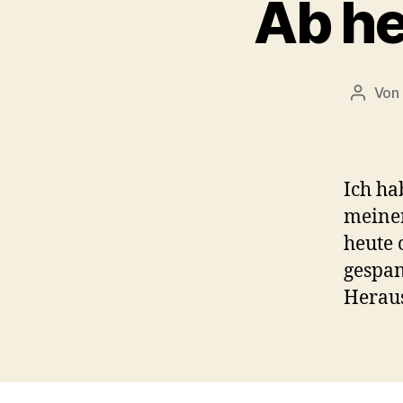
Ab he
Von
Beitra
Ich ha
meiner
heute o
gespan
Heraus