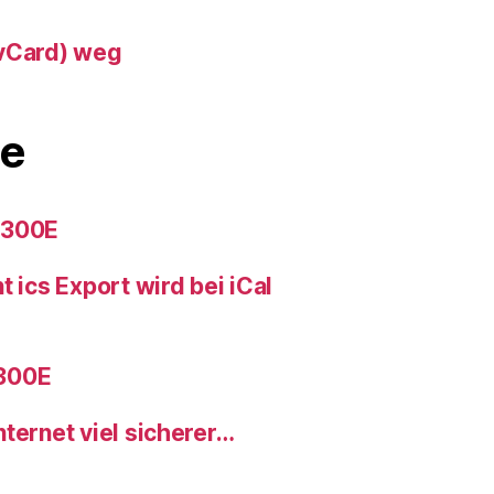
(vCard) weg
e
 300E
 ics Export wird bei iCal
300E
ternet viel sicherer…